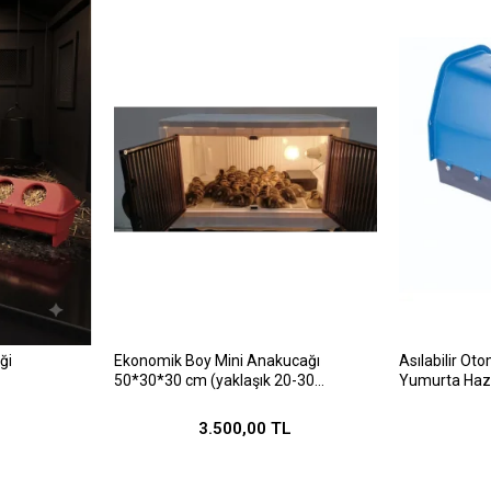
günki perform
şükür yendien u
ği
Ekonomik Boy Mini Anakucağı
Asılabilir Ot
50*30*30 cm (yaklaşık 20-30
Yumurta Haz
kapasiteli)
3.500,00 TL