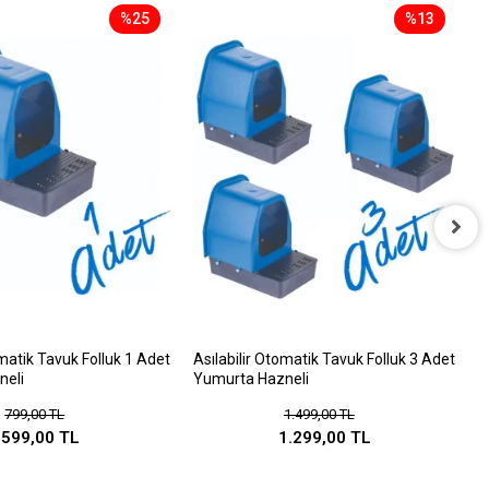
ansa çok
%25
%13
laşabildik.
P
omatik Tavuk Folluk 1 Adet
Asılabilir Otomatik Tavuk Folluk 3 Adet
neli
Yumurta Hazneli
799,00 TL
1.499,00 TL
599,00 TL
1.299,00 TL