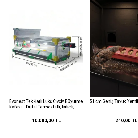
Evonest Tek Katlı Lüks Civciv Büyütme
51 cm Geniş Tavuk Yemli
Kafesi – Dijital Termostatlı, Isıtıcılı,
Otomatik Suluklu 92x15x42 cm
Anakucağı
10.000,00 TL
240,00 TL