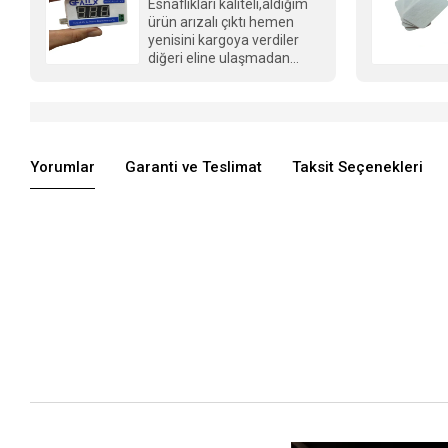
Esnaflıkları kaliteli,aldığım
ürün arızalı çıktı hemen
yenisini kargoya verdiler
diğeri eline ulaşmadan
tebrikler Berkay bey
Yorumlar
Garanti ve Teslimat
Taksit Seçenekleri