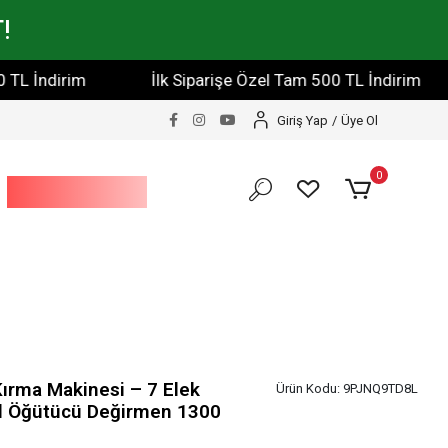
!
ndirim
İlk Siparişe Özel Tam 500 TL İndirim
İlk
Giriş Yap
/
Üye Ol
0
Bahçe Ve Yapı
Market
Kırma Makinesi – 7 Elek
Ürün Kodu:
9PJNQ9TD8L
ıl Öğütücü Değirmen 1300