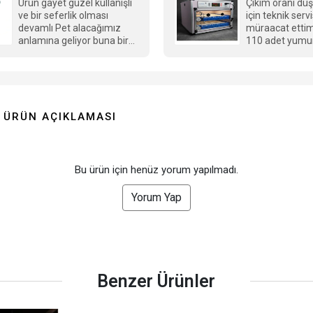
Ürün gayet güzel kullanışlı
Çıkım oranı dü
ve bir seferlik olması
için teknik serv
devamlı Pet alacağımız
müraacat ettim.
anlamına geliyor buna bir
110 adet yumu
çözüm getirmesi daha
, 75 dolu vardı 
güzel olacağını
dölsüzdü, 60 çıkım aldım,
düşünüyorum
sonra oran git 
düşmeye başladı
turda 45 civciv sağ
ÜRÜN AÇIKLAMASI
alabildik, en so
civciv oluşmuş
çıkım sırasında 
Teknik servis il
görüştüğümüzde
Bu ürün için henüz yorum yapılmadı.
GFALLX kalibra
gönderdiler, cih
Yorum Yap
görüntülü görü
kalibre ettik. Sanırım
resetlemişiz ci
ayarlarını. Kağı
yazmıslar ama
sayacını sıfırla
Benzer Ürünler
basılı tutmuştuk. Keşke
başında alsaydım , sor
dakika da çözülec