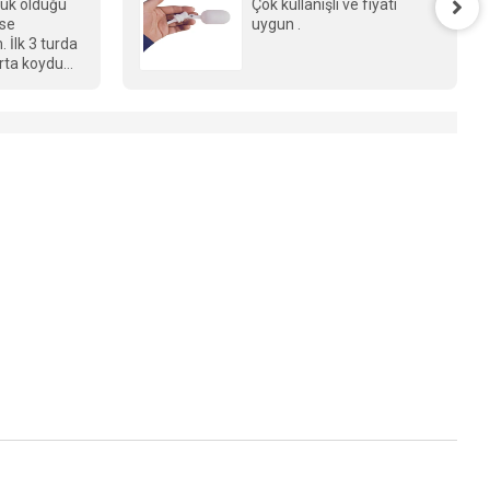
şük olduğu
Çok kullanışlı ve fiyatı
ise
uygun .
 İlk 3 turda
rta koydum
kalanları
gide
 , ikinci
n 37 aldım
 ama son
sıkıntı oldu.
e
 , bizlere
syon cihazı
azı
şme ile
hazın kalibre
da da
 gün
mak için
 en
un 5
ekti. ilk