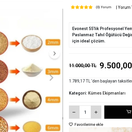
| Yorum
(0) Yorum
Evonest 55’lik Profesyonel Yem
Paslanmaz Tahıl Öğütücü Deği
için ideal çözüm.
9.500,00
11.000,00 TL
1.789,17 TL 'den başlayan taksitle
Kategori:
Kümes Ekipmanları
Favorilerime ekle