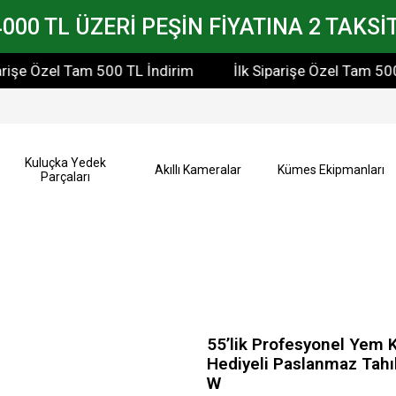
4000 TL ÜZERİ PEŞİN FİYATINA 2 TAKSİT
 Özel Tam 500 TL İndirim
İlk Siparişe Özel Tam 500 TL İ
Kuluçka Yedek
Akıllı Kameralar
Kümes Ekipmanları
Parçaları
55’lik Profesyonel Yem 
Hediyeli Paslanmaz Tah
W