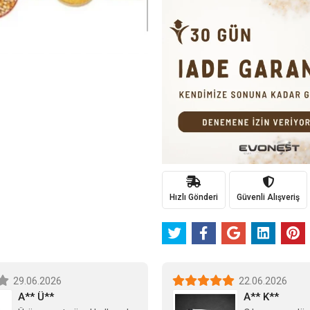
Hızlı Gönderi
Güvenli Alışveriş
29.06.2026
22.06.2026
A** Ü**
A** K**