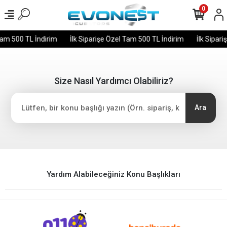
0
Tam 500 TL İndirim
İlk Siparişe Özel Tam 500 TL İndirim
İlk Sipari
Size Nasıl Yardımcı Olabiliriz?
Ara
Yardım Alabileceğiniz Konu Başlıkları