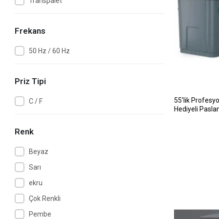
Transpalet
Frekans
50 Hz / 60 Hz
Priz Tipi
55’lik Profesy
C / F
Hediyeli Pasl
1300 W
Renk
Beyaz
Sarı
ekru
Çok Renkli
Pembe