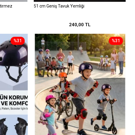
tirmez
51 cm Geniş Tavuk Yemliği
240,00 TL
%31
%31