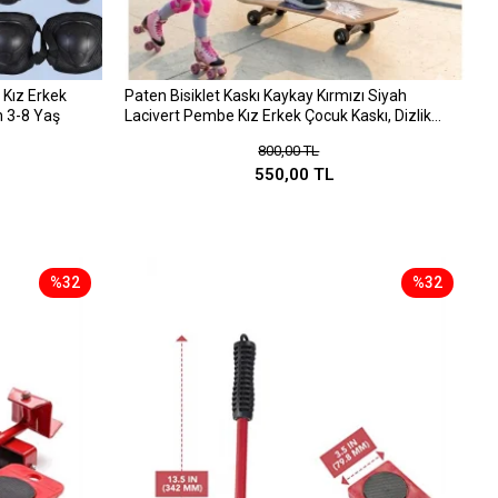
 Kız Erkek
Paten Bisiklet Kaskı Kaykay Kırmızı Siyah
en 3-8 Yaş
Lacivert Pembe Kız Erkek Çocuk Kaskı, Dizlik
Dirseklik Eldiven 3-8 Yaş
800,00 TL
550,00 TL
%32
%32