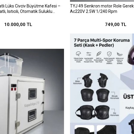
tlı Lüks Civciv Büyütme Kafesi –
TYJ 49 Senkron motor Role Gerek
tlı, Isıtıcılı, Otomatik Suluklu
Ac220V 2.5W 1/240 Rpm
Anakucağı
10.000,00 TL
749,00 TL