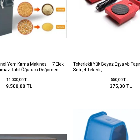
onel Yem Kırma Makinesi – 7 Elek
Tekerlekli Yük Beyaz Eşya vb Taş
anmaz Tahıl Öğütücü Değirmen
Seti , 4 Tekerli ,
11.000,00 TL
550,00 TL
9.500,00 TL
375,00 TL