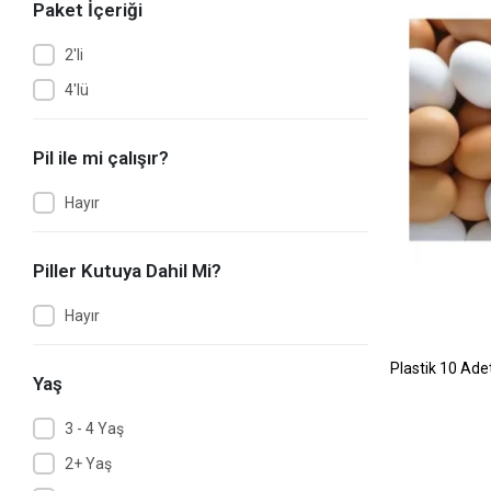
Paket İçeriği
2'li
4'lü
Pil ile mi çalışır?
Hayır
Piller Kutuya Dahil Mi?
Hayır
Plastik 10 Ad
Yaş
3 - 4 Yaş
2+ Yaş