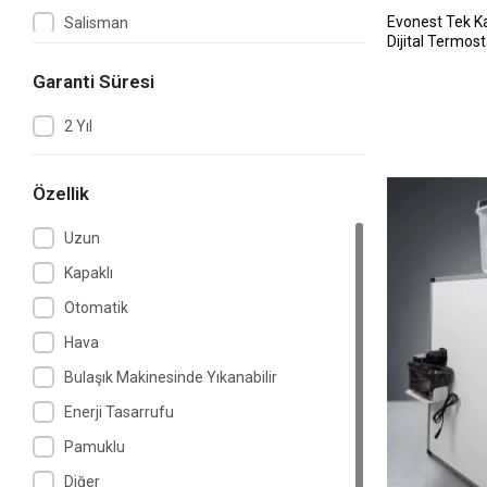
Evonest Tek Ka
Salisman
Dijital Termosta
TORİMA
92x15x42 cm 
Garanti Süresi
Tosbai
2 Yıl
Tunçmatik
Özellik
Uzun
Kapaklı
Otomatik
Hava
Bulaşık Makinesinde Yıkanabilir
Enerji Tasarrufu
Pamuklu
Diğer