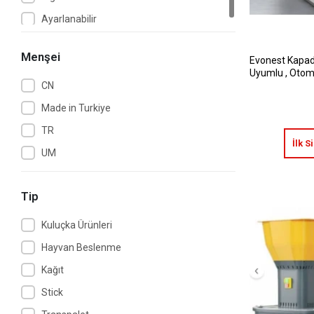
Ayarlanabilir
Menşei
Evonest Kapad
Uyumlu , Otom
CN
Made in Turkiye
TR
İlk S
UM
Tip
Kuluçka Ürünleri
Hayvan Beslenme
Kağıt
Stick