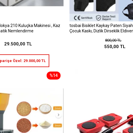
okya 210 Kuluçka Makinesi , Kaz
tosbai Bisiklet Kaykay Paten Siyah
atik Nemlendirme
Çocuk Kaskı, Dizlik Dirseklik Eldiv
800,00 TL
29.500,00 TL
550,00 TL
iparişe Özel:
29.000,00 TL
%14