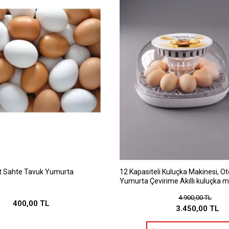
et Sahte Tavuk Yumurta
12 Kapasiteli Kuluçka Makinesi, O
Yumurta Çevirime Akıllı kuluçka m
4.900,00 TL
400,00 TL
3.450,00 TL