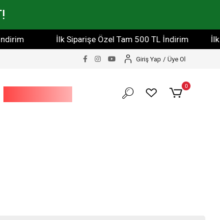
!
İlk Siparişe Özel Tam 500 TL İndirim
İlk Siparişe
Giriş Yap
/
Üye Ol
0
Bahçe Ve Yapı
Market