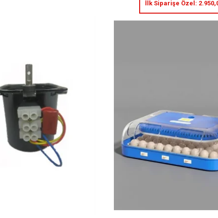
İlk Siparişe Özel:
2.950,