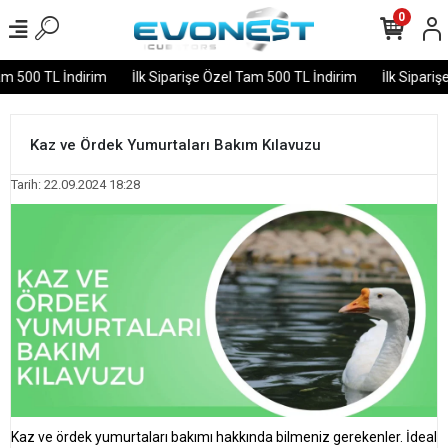
0
m 500 TL İndirim
İlk Siparişe Özel Tam 500 TL İndirim
İlk Sipariş
Kaz ve Ördek Yumurtaları Bakım Kılavuzu
Tarih: 22.09.2024 18:28
Kaz ve ördek yumurtaları bakımı hakkında bilmeniz gerekenler. İdeal