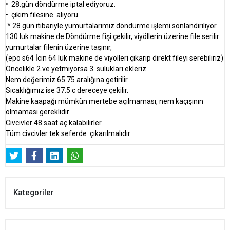
•⁠ ⁠28.gün döndürme iptal ediyoruz.
•⁠ ⁠çıkım filesine alıyoru
* 28.gün itibariyle yumurtalarımız döndürme işlemi sonlandırılıyor.
130 luk makine de Döndürme fişi çekilir, viyöllerin üzerine file serilir
yumurtalar filenin üzerine taşınır,
(epo s64 İcin 64 lük makine de viyölleri çıkarıp direkt fileyi serebiliriz)
Öncelikle 2.ve yetmiyorsa 3. sulukları ekleriz.
Nem değerimiz 65 75 aralığına getirilir
Sıcaklığımız ise 37.5 c dereceye çekilir.
Makine kaapağı mümkün mertebe açılmaması, nem kaçışının
olmaması gereklidir
Civcivler 48 saat aç kalabilirler.
Tüm civcivler tek seferde çıkarılmalıdır
Kategoriler