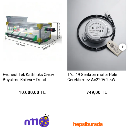
Evonest Tek Katlı Lüks Civciv
TYJ 49 Senkron motor Role
Büyütme Kafesi – Dijital
Gerektirmez Ac220V 2.5W
Termostatlı, Isıtıcılı, Otomatik
1/240 Rpm
Suluklu 92x15x42 cm Anakucağı
10.000,00 TL
749,00 TL