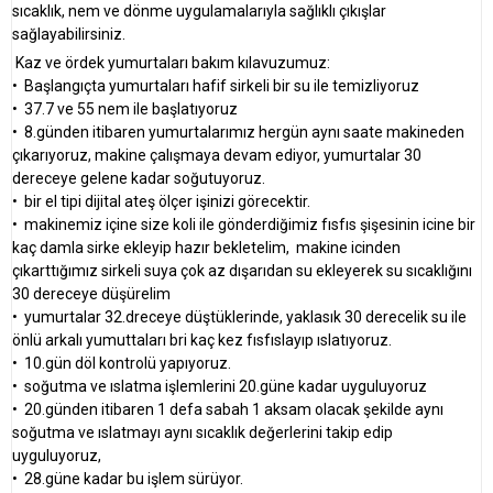
sıcaklık, nem ve dönme uygulamalarıyla sağlıklı çıkışlar
sağlayabilirsiniz.
Kaz ve ördek yumurtaları bakım kılavuzumuz:
•⁠ ⁠Başlangıçta yumurtaları hafif sirkeli bir su ile temizliyoruz
•⁠ ⁠37.7 ve 55 nem ile başlatıyoruz
•⁠ ⁠8.günden itibaren yumurtalarımız hergün aynı saate makineden
çıkarıyoruz, makine çalışmaya devam ediyor, yumurtalar 30
dereceye gelene kadar soğutuyoruz.
•⁠ ⁠bir el tipi dijital ateş ölçer işinizi görecektir.
•⁠ ⁠makinemiz içine size koli ile gönderdiğimiz fısfıs şişesinin icine bir
kaç damla sirke ekleyip hazır bekletelim, makine icinden
çıkarttığımız sirkeli suya çok az dışarıdan su ekleyerek su sıcaklığını
30 dereceye düşürelim
•⁠ ⁠yumurtalar 32.dreceye düştüklerinde, yaklasık 30 derecelik su ile
önlü arkalı yumuttaları bri kaç kez fısfıslayıp ıslatıyoruz.
•⁠ ⁠10.gün döl kontrolü yapıyoruz.
•⁠ ⁠soğutma ve ıslatma işlemlerini 20.güne kadar uyguluyoruz
•⁠ ⁠20.günden itibaren 1 defa sabah 1 aksam olacak şekilde aynı
soğutma ve ıslatmayı aynı sıcaklık değerlerini takip edip
uyguluyoruz,
•⁠ ⁠28.güne kadar bu işlem sürüyor.