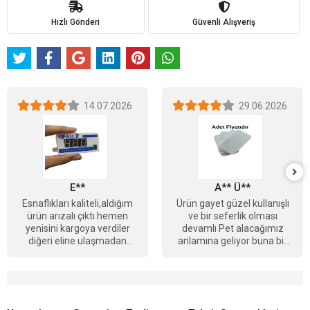
Hızlı Gönderi
Güvenli Alışveriş
14.07.2026
29.06.2026
E**
A** Ü**
Esnaflıkları kaliteli,aldığım
Ürün gayet güzel kullanışlı
ürün arızalı çıktı hemen
ve bir seferlik olması
yenisini kargoya verdiler
devamlı Pet alacağımız
diğeri eline ulaşmadan
anlamına geliyor buna bir
tebrikler Berkay bey
çözüm getirmesi daha
güzel olacağını
düşünüyorum