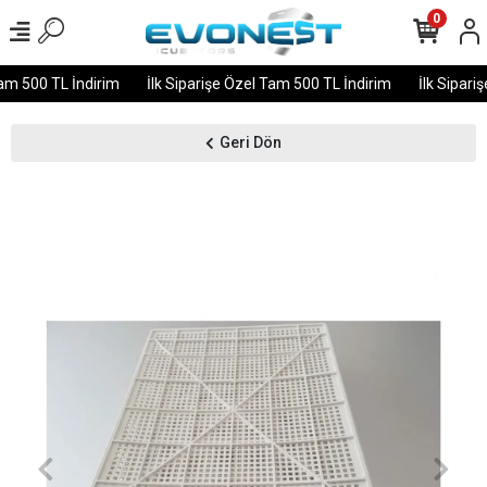
0
am 500 TL İndirim
İlk Siparişe Özel Tam 500 TL İndirim
İlk Sipariş
Geri Dön