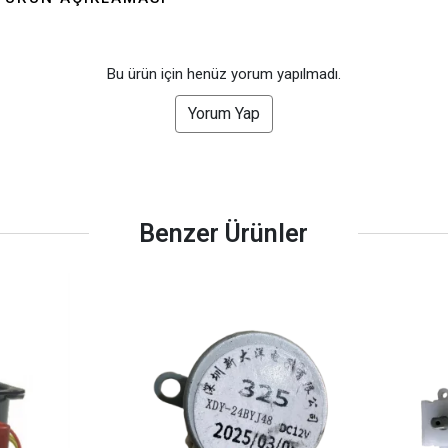
civciv oluşmuş
çıkım sırasında 
Teknik servis il
görüştüğümüzde
Bu ürün için henüz yorum yapılmadı.
GFALLX kalibra
gönderdiler, cih
Yorum Yap
görüntülü görü
kalibre ettik. Sanırım
resetlemişiz ci
ayarlarını. Kağı
yazmıslar ama
sayacını sıfırla
Benzer Ürünler
basılı tutmuştuk. Keşke
başında alsaydım , sor
dakika da çözülec
günki perform
şükür yendien u