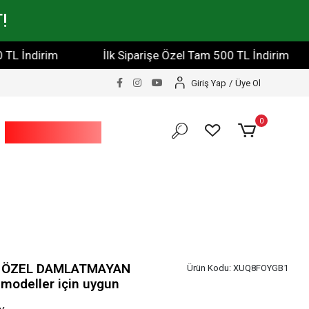
!
ndirim
İlk Siparişe Özel Tam 500 TL İndirim
İlk
Giriş Yap
/
Üye Ol
0
Bahçe Ve Yapı
Market
 ÖZEL DAMLATMAYAN
Ürün Kodu:
XUQ8FOYGB1
modeller için uygun