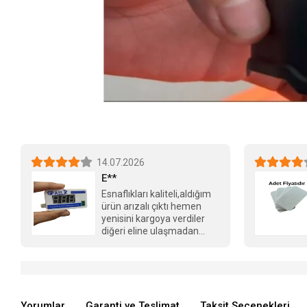
14.07.2026
E**
Esnaflıkları kaliteli,aldığım
ürün arızalı çıktı hemen
yenisini kargoya verdiler
diğeri eline ulaşmadan
tebrikler Berkay bey
Yorumlar
Garanti ve Teslimat
Taksit Seçenekleri