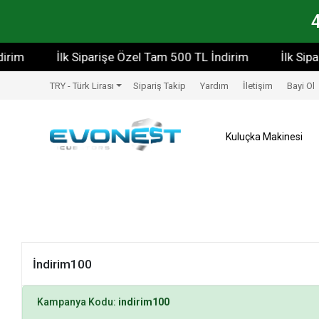
rim
İlk Siparişe Özel Tam 500 TL İndirim
İlk Sipa
TRY - Türk Lirası
Sipariş Takip
Yardım
İletişim
Bayi Ol
Kuluçka Makinesi
İndirim100
Kampanya Kodu:
indirim100