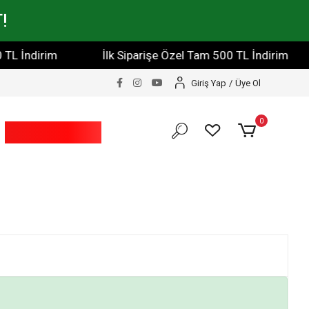
!
TL İndirim
İlk Siparişe Özel Tam 500 TL İndirim
Giriş Yap
/
Üye Ol
0
Bahçe Ve Yapı
Market