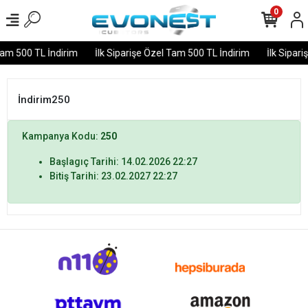
0
Tam 500 TL İndirim
İlk Siparişe Özel Tam 500 TL İndirim
İlk Sipar
İndirim250
Kampanya Kodu:
250
Başlagıç Tarihi: 14.02.2026 22:27
Bitiş Tarihi: 23.02.2027 22:27