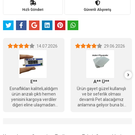
Hızlı Gönderi
Güvenli Alışveriş
14.07.2026
29.06.2026
E**
A** Ü**
Esnaflıkları kaliteli,aldığım
Ürün gayet güzel kullanışlı
ürün arızalı çıktı hemen
ve bir seferlik olması
yenisini kargoya verdiler
devamlı Pet alacağımız
diğeri eline ulaşmadan
anlamına geliyor buna bir
tebrikler Berkay bey
çözüm getirmesi daha
güzel olacağını
düşünüyorum