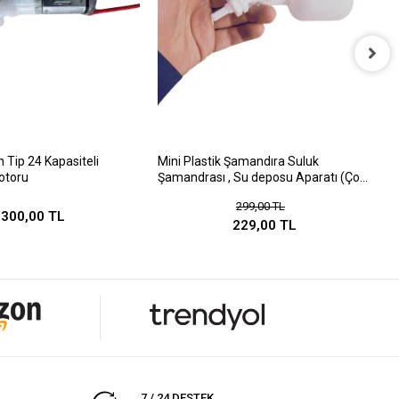
E
S
 Tip 24 Kapasiteli
Mini Plastik Şamandıra Suluk
otoru
Şamandrası , Su deposu Aparatı (Çok
amaçlı)
299,00 TL
300,00 TL
229,00 TL
7 / 24 DESTEK