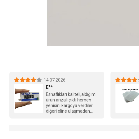
14.07.2026
E**
Esnaflıkları kaliteli,aldığım
ürün arızalı çıktı hemen
yenisini kargoya verdiler
diğeri eline ulaşmadan
tebrikler Berkay bey