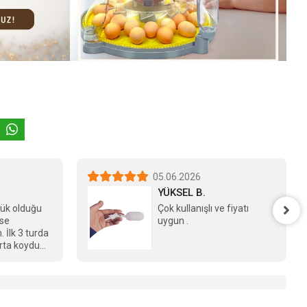
05.06.2026
YÜKSEL B.
şük olduğu
Çok kullanışlı ve fiyatı
ise
uygun .
 İlk 3 turda
rta koydum
kalanları
gide
 , ikinci