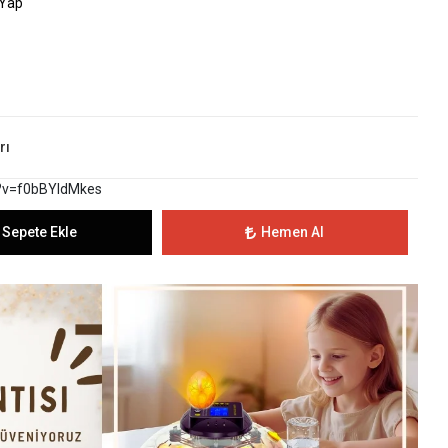
 Yap
rı
?v=f0bBYldMkes
Sepete Ekle
Hemen Al