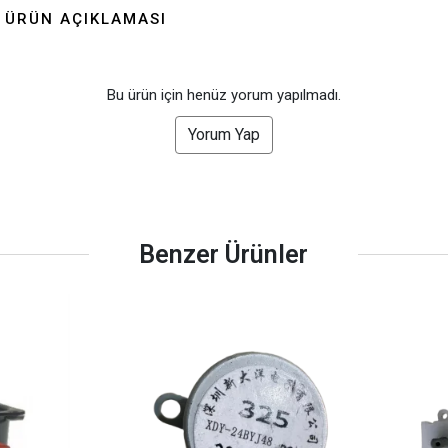
turda 45 civciv sağ
ÜRÜN AÇIKLAMASI
alabildik, en so
civciv oluşmuş
çıkım sırasında 
Teknik servis il
görüştüğümüzde
Bu ürün için henüz yorum yapılmadı.
GFALLX kalibra
gönderdiler, cih
Yorum Yap
görüntülü görü
kalibre ettik. Sanırım
resetlemişiz ci
ayarlarını. Kağı
yazmıslar ama
sayacını sıfırla
Benzer Ürünler
basılı tutmuştuk. Keşke
başında alsaydım , sor
dakika da çözülec
günki perform
şükür yendien u