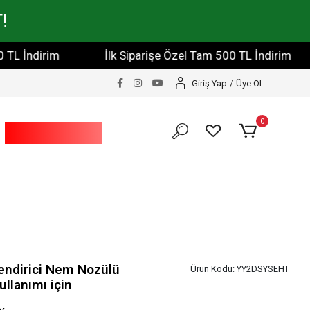
!
İndirim
İlk Siparişe Özel Tam 500 TL İndirim
İlk
Giriş Yap
/
Üye Ol
0
Bahçe Ve Yapı
Market
endirici Nem Nozülü
Ürün Kodu:
YY2DSYSEHT
Kullanımı için