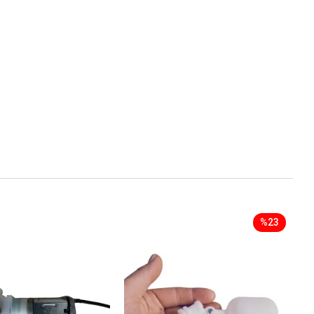
n 37 aldım
 ama son
sıkıntı oldu.
e
 , bizlere
syon cihazı
azı
şme ile
hazın kalibre
da da
 gün
mak için
 en
un 5
ekti. ilk
ansa çok
%23
laşabildik.