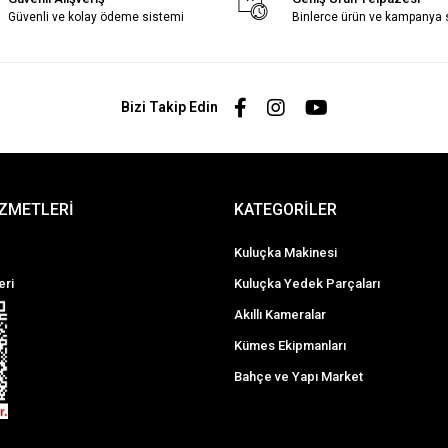
Güvenli ve kolay ödeme sistemi
Binlerce ürün ve kampanya
Bizi Takip Edin
İZMETLERİ
KATEGORİLER
Kuluçka Makinesi
eri
Kuluçka Yedek Parçaları
Akıllı Kameralar
Kümes Ekipmanları
Bahçe ve Yapı Market