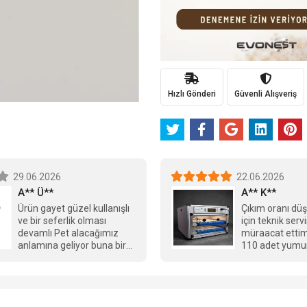
Hızlı Gönderi
Güvenli Alışveriş
29.06.2026
22.06.2026
A** Ü**
A** K**
Ürün gayet güzel kullanışlı
Çıkım oranı dü
ve bir seferlik olması
için teknik serv
devamlı Pet alacağımız
müraacat ettim.
anlamına geliyor buna bir
110 adet yumu
çözüm getirmesi daha
, 75 dolu vardı 
güzel olacağını
dölsüzdü, 60 çıkım aldım,
düşünüyorum
sonra oran git 
düşmeye başladı