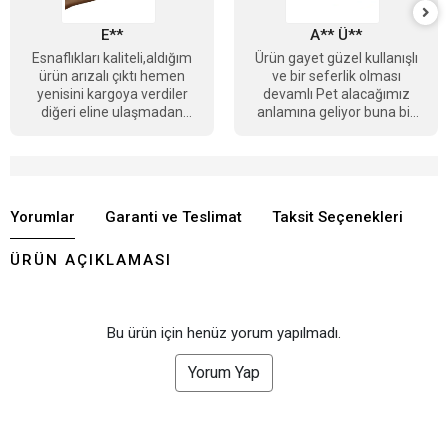
E**
A** Ü**
Esnaflıkları kaliteli,aldığım
Ürün gayet güzel kullanışlı
ürün arızalı çıktı hemen
ve bir seferlik olması
yenisini kargoya verdiler
devamlı Pet alacağımız
diğeri eline ulaşmadan
anlamına geliyor buna bir
tebrikler Berkay bey
çözüm getirmesi daha
güzel olacağını
düşünüyorum
Yorumlar
Garanti ve Teslimat
Taksit Seçenekleri
ÜRÜN AÇIKLAMASI
Bu ürün için henüz yorum yapılmadı.
Yorum Yap