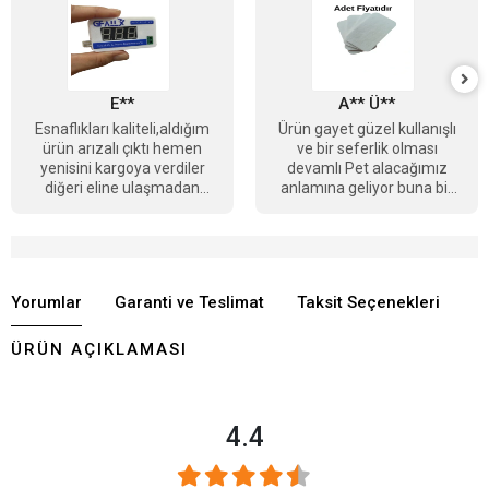
E**
A** Ü**
Esnaflıkları kaliteli,aldığım
Ürün gayet güzel kullanışlı
ürün arızalı çıktı hemen
ve bir seferlik olması
yenisini kargoya verdiler
devamlı Pet alacağımız
diğeri eline ulaşmadan
anlamına geliyor buna bir
tebrikler Berkay bey
çözüm getirmesi daha
güzel olacağını
düşünüyorum
Yorumlar
Garanti ve Teslimat
Taksit Seçenekleri
ÜRÜN AÇIKLAMASI
4.4