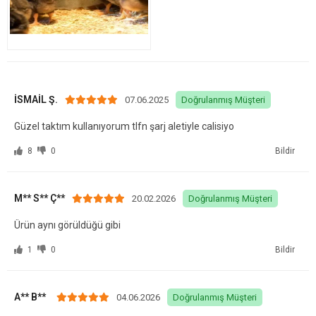
İSMAİL Ş.
07.06.2025
Doğrulanmış Müşteri
Güzel taktım kullanıyorum tlfn şarj aletiyle calisiyo
8
0
Bildir
M** S** Ç**
20.02.2026
Doğrulanmış Müşteri
Ürün aynı görüldüğü gibi
1
0
Bildir
A** B**
04.06.2026
Doğrulanmış Müşteri