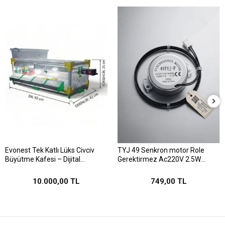
Evonest Tek Katlı Lüks Civciv
TYJ 49 Senkron motor Role
Büyütme Kafesi – Dijital
Gerektirmez Ac220V 2.5W
Termostatlı, Isıtıcılı, Otomatik
1/240 Rpm
Suluklu 92x15x42 cm Anakucağı
10.000,00 TL
749,00 TL