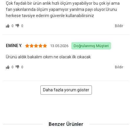
Çok faydalı bir ürün anlık hızlı ölçüm yapabiliyor bu çok iyi ama
fan yakınlarında ölçüm yapamıyor yanılma payı oluyor.Urunu
herkese tavsiye ederim güvenle kullanabilirsiniz
0
0
Bildir
EMİNE Y.
13.05.2026
Doğrulanmış Müşteri
Ürünü aldık bakalım cıkım ne olacak ilk cıkacak
0
0
Bildir
Daha fazla yorum göster
Benzer Ürünler