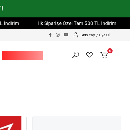
!
irim
İlk Siparişe Özel Tam 500 TL İndirim
İlk S
Giriş Yap
/
Üye Ol
0
Bahçe Ve Yapı
Market