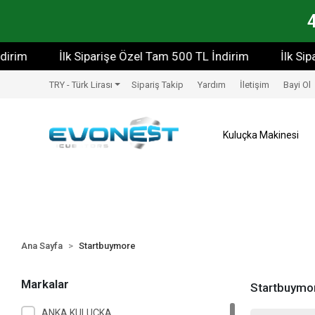
rim
İlk Siparişe Özel Tam 500 TL İndirim
İlk Sipa
TRY - Türk Lirası
Sipariş Takip
Yardım
İletişim
Bayi Ol
Kuluçka Makinesi
Ana Sayfa
Startbuymore
Markalar
Startbuymo
ANKA KULUÇKA