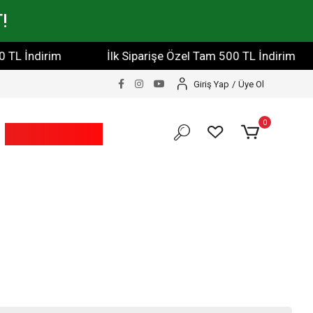
!
TL İndirim
İlk Siparişe Özel Tam 500 TL İndirim
Giriş Yap
/
Üye Ol
0
Bahçe Ve Yapı
Market