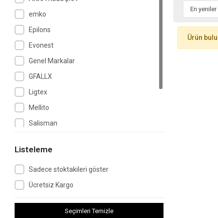
emko
Epilons
Ürün bul
Evonest
Genel Markalar
GFALLX
Ligtex
Mellito
Salisman
TORİMA
Listeleme
Tosbai
Sadece stoktakileri göster
Tunçmatik
Ücretsiz Kargo
Seçimleri Temizle