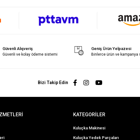
Güvenli Alışveriş
Geniş Ürün Yelpazesi
Güvenli ve kolay ödeme sistemi
Binlerce ürün ve kampanya
Bizi Takip Edin
İZMETLERİ
KATEGORİLER
Kuluçka Makinesi
eri
Kuluçka Yedek Parçaları