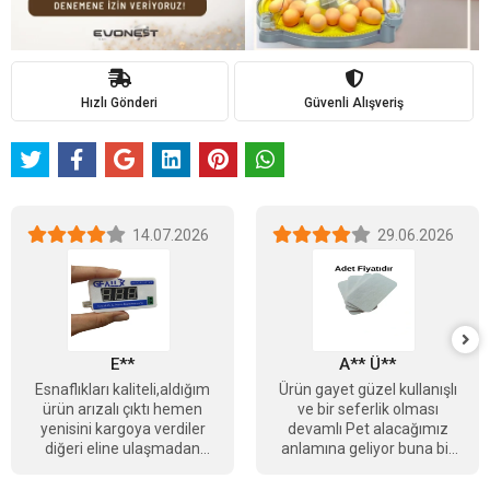
Hızlı Gönderi
Güvenli Alışveriş
14.07.2026
29.06.2026
E**
A** Ü**
Esnaflıkları kaliteli,aldığım
Ürün gayet güzel kullanışlı
ürün arızalı çıktı hemen
ve bir seferlik olması
yenisini kargoya verdiler
devamlı Pet alacağımız
diğeri eline ulaşmadan
anlamına geliyor buna bir
tebrikler Berkay bey
çözüm getirmesi daha
güzel olacağını